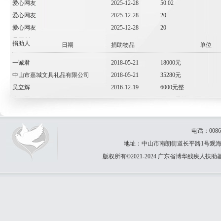
爱心网友
2025-12-28
50.02
爱心网友
2025-12-28
20
爱心网友
2025-12-28
20
吴开创
2025-12-28
59
捐助人
日期
捐助物品
单位
庄泽锋
2025-12-28
1
一诚君
2018-05-21
18000元
游宇右
2025-12-28
1
中山市嘉城文具礼品有限公司
2018-05-21
35280元
崔志权
2025-12-28
1.54
吴立辉
2016-12-19
6000元整
爱心网友
2025-12-21
59.53
李叔平
2016-12-19
30000元整
爱心网友
2025-12-14
200
陈开发
2016-12-19
35000元整
爱心网友
2025-12-14
75.26
中山市东区翡翠传奇玉器行
2016-12-19
10000元整
电话：0086-
梁汉朝
2016-12-19
5000元整
地址：中山市南朗街道长平路1号观海园31卡
黄琚国
2016-12-19
30000元整
版权所有©2021-2024 广东省博华残疾人扶
曾国荣
2016-12-19
20000元整
赖泽敏
2016-12-19
40000元整