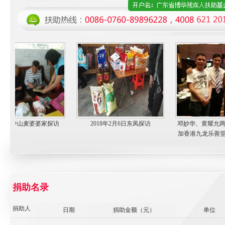
04.26中山麦婆婆家探访
2018年2月6日东凤探访
邓妙华、黄耀允两位
加香港九龙乐善堂134周
纪之声慈善
捐助名录
捐助人
日期
捐助金额（元）
单位