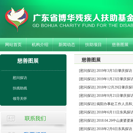
网站首页
机构介绍
新闻动态
扶助项目
慈善图展
慈善图展
慈善图展
[
慰问探访
]
2019年3月5日肇庆探访
慰问探访
[
慰问探访
]
2019年1月23日肇庆探
[
慰问探访
]
2018年12月29日肇庆探
扶残助残
[
慰问探访
]
2018年9月21日肇庆探
领导关怀
[
慰问探访
]
揭阳办事处工作人员和
[
慰问探访
]
2018年6月11日东凤探
[
慰问探访
]
2018.04.26中山麦婆
[
慰问探访
]
2018年2月6日东凤探访