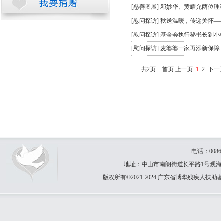
[
慈善图展
]
邓妙华、黄耀允两位理事
[
慰问探访
]
秋送温暖，传递关怀——
[
慰问探访
]
基金会执行秘书长到小
[
慰问探访
]
麦婆婆一家再添新保障
共2页 首页 上一页
1
2
下一
电话：0086-
地址：中山市南朗街道长平路1号观海园31卡
版权所有©2021-2024 广东省博华残疾人扶