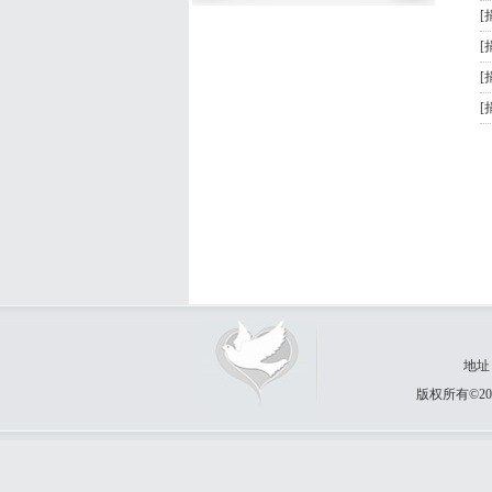
[
[
[
[
地址
版权所有©20