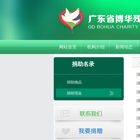
网站首页
机构介绍
新闻动态
捐助名录
[
捐助物品
[
[
捐助现金
[
[
[
[
[