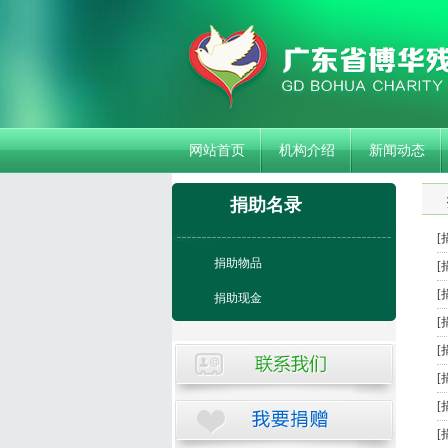
网站首页
机构介绍
新闻动态
捐助名录
[
捐助物品
[
[
捐助现金
[
[
[
[
[