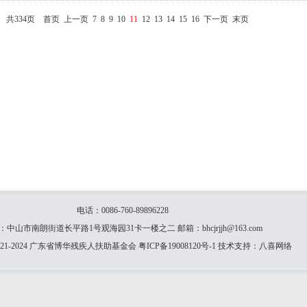
共334页
首页
上一页
7
8
9
10
11
12
13
14
15
16
下一页
末页
电话：0086-760-89896228
：中山市南朗街道长平路1号观海园31卡一楼之二 邮箱：bhcjrjjh@163.com
21-2024 广东省博华残疾人扶助基金会
粤ICP备19008120号-1
技术支持：
八喜网络